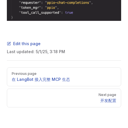
Edit this page
Last updated:
5/1/25, 3:18 PM
Pager
Previous page
在 LangBot 接入完整 MCP 生态
Next page
开发配置