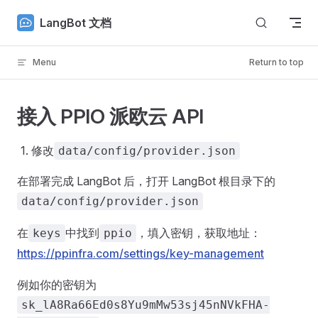
Skip to content
LangBot 文档
Menu
Return to top
接入 PPIO 派欧云 API
修改
data/config/provider.json
在部署完成 LangBot 后，打开 LangBot 根目录下的
data/config/provider.json
在
中找到
，填入密钥，获取地址：
keys
ppio
https://ppinfra.com/settings/key-management
例如你的密钥为
sk_lA8Ra66Ed0s8Yu9mMw53sj45nNVkFHA-